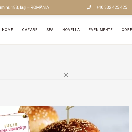
um nr. 18B, Iași – ROMÂNIA
+40 332 425 425
HOME
CAZARE
SPA
NOVELLA
EVENIMENTE
COR