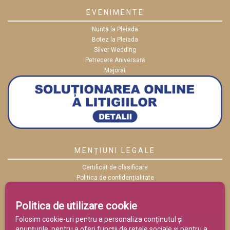
EVENIMENTE
Nuntă la Pleiada
Botez la Pleiada
Silver Wedding
Petrecere Aniversară
Majorat
MENȚIUNI LEGALE
Certificat de clasificare
Politica de confidențialitate
Politica cookies
ANPC
Politica de utilizare cookie
Termeni și condiții
Folosim cookie-uri pentru a personaliza conținutul și
anunțurile, pentru a oferi funcții de rețele sociale și pentru a