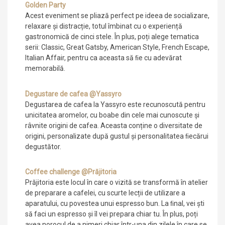
Golden Party
Acest eveniment se pliază perfect pe ideea de socializare,
relaxare și distracție, totul îmbinat cu o experiență
gastronomică de cinci stele. În plus, poți alege tematica
serii: Classic, Great Gatsby, American Style, French Escape,
Italian Affair, pentru ca aceasta să ﬁe cu adevărat
memorabilă.
Degustare de cafea @Yassyro
Degustarea de cafea la Yassyro este recunoscută pentru
unicitatea aromelor, cu boabe din cele mai cunoscute și
râvnite origini de cafea. Aceasta conține o diversitate de
origini, personalizate după gustul și personalitatea ﬁecărui
degustător.
Coffee challenge @Prăjitoria
Prăjitoria este locul în care o vizită se transformă în atelier
de preparare a cafelei, cu scurte lecții de utilizare a
aparatului, cu povestea unui espresso bun. La ﬁnal, vei ști
să faci un espresso și îl vei prepara chiar tu. În plus, poți
avea norocul de a nimeri chiar într-una din zilele în care se