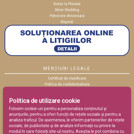
Botez la Pleiada
Silver Wedding
Petrecere Aniversară
Majorat
MENȚIUNI LEGALE
Certificat de clasificare
Politica de confidențialitate
Politica cookies
ANPC
Politica de utilizare cookie
Termeni și condiții
Folosim cookie-uri pentru a personaliza conținutul și
anunțurile, pentru a oferi funcții de rețele sociale și pentru a
analiza traficul. De asemenea, le oferim partenerilor de rețele
sociale, de publicitate și de analize informații cu privire la
modul în care folosiți site-ul nostru. Aceștia le pot combina cu