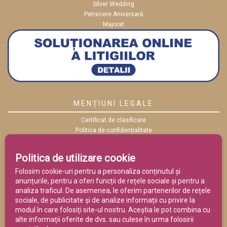
Silver Wedding
Petrecere Aniversară
Majorat
MENȚIUNI LEGALE
Certificat de clasificare
Politica de confidențialitate
Politica cookies
ANPC
Politica de utilizare cookie
Termeni și condiții
Folosim cookie-uri pentru a personaliza conținutul și
anunțurile, pentru a oferi funcții de rețele sociale și pentru a
analiza traficul. De asemenea, le oferim partenerilor de rețele
sociale, de publicitate și de analize informații cu privire la
modul în care folosiți site-ul nostru. Aceștia le pot combina cu
alte informații oferite de dvs. sau culese în urma folosirii