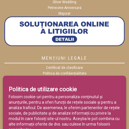
Silver Wedding
Petrecere Aniversară
Majorat
MENȚIUNI LEGALE
Certificat de clasificare
Politica de confidențialitate
Politica cookies
ANPC
Politica de utilizare cookie
Termeni și condiții
Folosim cookie-uri pentru a personaliza conținutul și
anunțurile, pentru a oferi funcții de rețele sociale și pentru a
analiza traficul. De asemenea, le oferim partenerilor de rețele
sociale, de publicitate și de analize informații cu privire la
modul în care folosiți site-ul nostru. Aceștia le pot combina cu
alte informații oferite de dvs. sau culese în urma folosirii