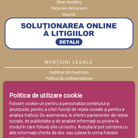
Silver Wedding
Petrecere Aniversară
Majorat
MENȚIUNI LEGALE
Certificat de clasificare
Politica de confidențialitate
Politica cookies
ANPC
Politica de utilizare cookie
Termeni și condiții
Folosim cookie-uri pentru a personaliza conținutul și
anunțurile, pentru a oferi funcții de rețele sociale și pentru a
analiza traficul. De asemenea, le oferim partenerilor de rețele
sociale, de publicitate și de analize informații cu privire la
modul în care folosiți site-ul nostru. Aceștia le pot combina cu
alte informații oferite de dvs. sau culese în urma folosirii