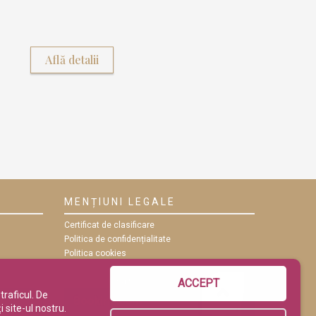
Află detalii
MENȚIUNI LEGALE
Certificat de clasificare
Politica de confidențialitate
Politica cookies
ANPC
Termeni și condiții
ACCEPT
traficul. De
 site-ul nostru.