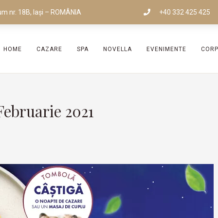
um nr. 18B, Iași – ROMÂNIA
+40 332 425 425
HOME
CAZARE
SPA
NOVELLA
EVENIMENTE
COR
Februarie 2021