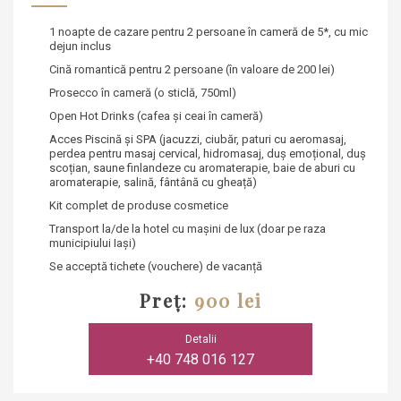
1 noapte de cazare pentru 2 persoane în cameră de 5*
, cu mic
dejun inclus
Cină romantică pentru 2 persoane
(în valoare de 200 lei)
Prosecco în cameră
(o sticlă, 750ml)
Open Hot Drinks
(cafea și ceai în cameră)
Acces Piscină și SPA
(jacuzzi, ciubăr, paturi cu aeromasaj,
perdea pentru masaj cervical, hidromasaj, duș emoțional, duș
scoțian, saune finlandeze cu aromaterapie, baie de aburi cu
aromaterapie, salină, fântână cu gheață)
Kit complet de produse cosmetice
Transport la/de la hotel cu mașini de lux
(doar pe raza
municipiului Iași)
Se acceptă tichete (vouchere) de vacanță
Preț:
900 lei
Detalii
+40 748 016 127