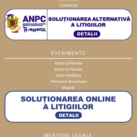
Conferințe
EVENIMENTE
Nuntă la Pleiada
Botez la Pleiada
Silver Wedding
Petrecere Aniversară
Majorat
MENȚIUNI LEGALE