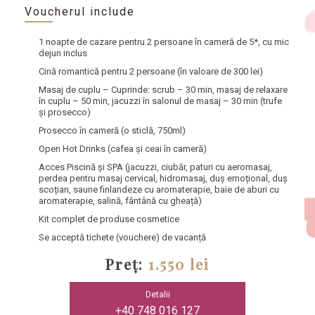
Voucherul include
1 noapte de cazare pentru 2 persoane în cameră de 5*
, cu mic
dejun inclus
Cină romantică pentru 2 persoane
(în valoare de 300 lei)
Masaj de cuplu
– Cuprinde: scrub – 30 min, masaj de relaxare
în cuplu – 50 min, jacuzzi în salonul de masaj – 30 min (trufe
și prosecco)
Prosecco în cameră
(o sticlă, 750ml)
Open Hot Drinks
(cafea și ceai în cameră)
Acces Piscină și SPA
(jacuzzi, ciubăr, paturi cu aeromasaj,
perdea pentru masaj cervical, hidromasaj, duș emoțional, duș
scoțian, saune finlandeze cu aromaterapie, baie de aburi cu
aromaterapie, salină, fântână cu gheață)
Kit complet de produse cosmetice
Se acceptă tichete (vouchere) de vacanță
Preț:
1.550 lei
Detalii
+40 748 016 127