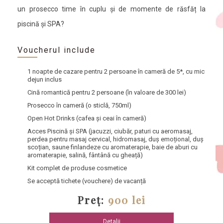
un prosecco time în cuplu și de momente de răsfăț la
piscină și SPA?
Voucherul include
1 noapte de cazare pentru 2 persoane în cameră de 5*
, cu mic
dejun inclus
Cină romantică pentru 2 persoane
(în valoare de 300 lei)
Prosecco în cameră
(o sticlă, 750ml)
Open Hot Drinks
(cafea și ceai în cameră)
Acces Piscină și SPA
(jacuzzi, ciubăr, paturi cu aeromasaj,
perdea pentru masaj cervical, hidromasaj, duș emoțional, duș
scoțian, saune finlandeze cu aromaterapie, baie de aburi cu
aromaterapie, salină, fântână cu gheață)
Kit complet de produse cosmetice
Se acceptă tichete (vouchere) de vacanță
Preț:
900 lei
Detalii