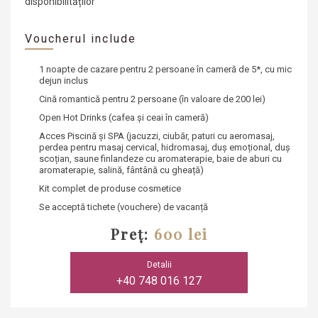
disponibilităților
Voucherul include
1 noapte de cazare pentru 2 persoane în cameră de 5*
, cu mic
dejun inclus
Cină romantică pentru 2 persoane
(în valoare de 200 lei)
Open Hot Drinks
(cafea și ceai în cameră)
Acces Piscină și SPA
(jacuzzi, ciubăr, paturi cu aeromasaj,
perdea pentru masaj cervical, hidromasaj, duș emoțional, duș
scoțian, saune finlandeze cu aromaterapie, baie de aburi cu
aromaterapie, salină, fântână cu gheață)
Kit complet de produse cosmetice
Se acceptă tichete (vouchere) de vacanță
Preț:
600 lei
Detalii
+40 748 016 127