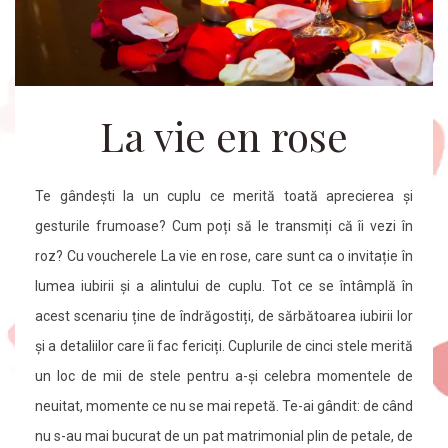
La vie en rose
Te gândești la un cuplu ce merită toată aprecierea și
gesturile frumoase? Cum poți să le transmiți că îi vezi în
roz? Cu voucherele La vie en rose, care sunt ca o invitație în
lumea iubirii și a alintului de cuplu. Tot ce se întâmplă în
acest scenariu ține de îndrăgostiți, de sărbătoarea iubirii lor
și a detaliilor care îi fac fericiți. Cuplurile de cinci stele merită
un loc de mii de stele pentru a-și celebra momentele de
neuitat, momente ce nu se mai repetă. Te-ai gândit: de când
nu s-au mai bucurat de un pat matrimonial plin de petale, de