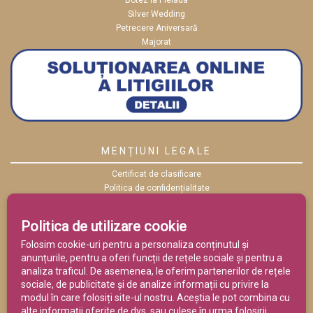
Botez la Pleiada
Silver Wedding
Petrecere Aniversară
Majorat
MENȚIUNI LEGALE
Certificat de clasificare
Politica de confidențialitate
Politica cookies
ANPC
Politica de utilizare cookie
Termeni și condiții
Folosim cookie-uri pentru a personaliza conținutul și
anunțurile, pentru a oferi funcții de rețele sociale și pentru a
analiza traficul. De asemenea, le oferim partenerilor de rețele
sociale, de publicitate și de analize informații cu privire la
modul în care folosiți site-ul nostru. Aceștia le pot combina cu
alte informații oferite de dvs. sau culese în urma folosirii