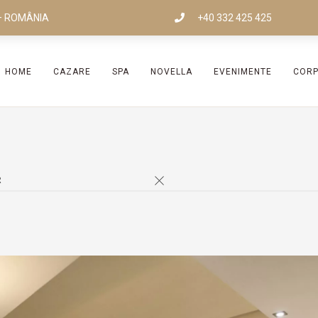
i – ROMÂNIA
+40 332 425 425
HOME
CAZARE
SPA
NOVELLA
EVENIMENTE
COR
R