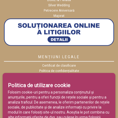
Botez la Pleiada
Silver Wedding
Petrecere Aniversară
Majorat
MENȚIUNI LEGALE
Certificat de clasificare
Politica de confidențialitate
Politica cookies
ANPC
Politica de utilizare cookie
Termeni și condiții
Folosim cookie-uri pentru a personaliza conținutul și
anunțurile, pentru a oferi funcții de rețele sociale și pentru a
analiza traficul. De asemenea, le oferim partenerilor de rețele
sociale, de publicitate și de analize informații cu privire la
modul în care folosiți site-ul nostru. Aceștia le pot combina cu
alte informații oferite de dvs. sau culese în urma folosirii