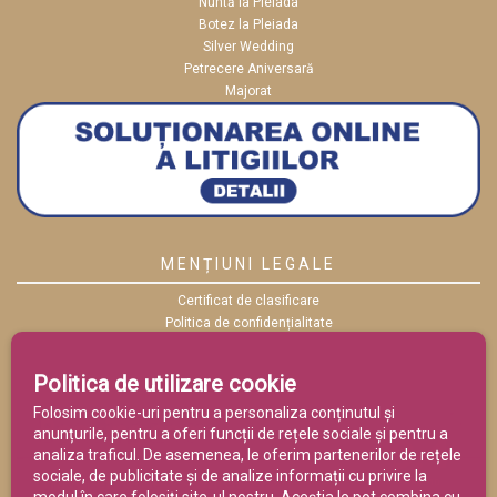
Nuntă la Pleiada
Botez la Pleiada
Silver Wedding
Petrecere Aniversară
Majorat
MENȚIUNI LEGALE
Certificat de clasificare
Politica de confidențialitate
Politica cookies
ANPC
Politica de utilizare cookie
Termeni și condiții
Folosim cookie-uri pentru a personaliza conținutul și
anunțurile, pentru a oferi funcții de rețele sociale și pentru a
analiza traficul. De asemenea, le oferim partenerilor de rețele
sociale, de publicitate și de analize informații cu privire la