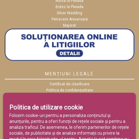
Nuntă la Pleiada
Botez la Pleiada
Silver Wedding
Petrecere Aniversară
Majorat
MENȚIUNI LEGALE
Certificat de clasificare
Politica de confidențialitate
Politica cookies
ANPC
Politica de utilizare cookie
Termeni și condiții
Folosim cookie-uri pentru a personaliza conținutul și
anunțurile, pentru a oferi funcții de rețele sociale și pentru a
analiza traficul. De asemenea, le oferim partenerilor de rețele
sociale, de publicitate și de analize informații cu privire la