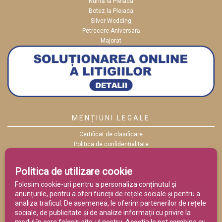
Nuntă la Pleiada
Botez la Pleiada
Silver Wedding
Petrecere Aniversară
Majorat
MENȚIUNI LEGALE
Certificat de clasificare
Politica de confidențialitate
Politica cookies
ANPC
Politica de utilizare cookie
Termeni și condiții
Folosim cookie-uri pentru a personaliza conținutul și
anunțurile, pentru a oferi funcții de rețele sociale și pentru a
analiza traficul. De asemenea, le oferim partenerilor de rețele
sociale, de publicitate și de analize informații cu privire la