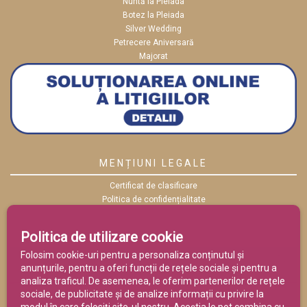
Nuntă la Pleiada
Botez la Pleiada
Silver Wedding
Petrecere Aniversară
Majorat
MENȚIUNI LEGALE
Certificat de clasificare
Politica de confidențialitate
Politica cookies
ANPC
Politica de utilizare cookie
Termeni și condiții
Folosim cookie-uri pentru a personaliza conținutul și
anunțurile, pentru a oferi funcții de rețele sociale și pentru a
analiza traficul. De asemenea, le oferim partenerilor de rețele
sociale, de publicitate și de analize informații cu privire la