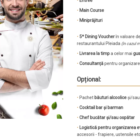
•
Entrée
•
Main Course
•
Miniprăjituri
•
5* Dining Voucher
în valoare de
restaurantului Pleiada
(în cazul 
•
Livrarea la timp
a celor mai
gus
•
Consultanță
pentru organizare
Opțional:
•
Pachet
băuturi alcoolice
și/sa
•
Cocktail bar și barman
•
Chef bucătar și/sau ospătar
•
Logistică pentru organizarea 
accesorii - frapiere, ustensile etc