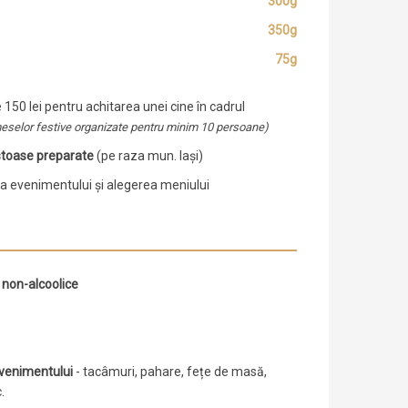
300g
350g
75g
 150 lei pentru achitarea unei cine în cadrul
meselor festive organizate pentru minim 10 persoane)
toase preparate
(pe raza mun. Iași)
a evenimentului și alegerea meniului
u
non-alcoolice
evenimentului
- tacâmuri, pahare, fețe de masă,
.