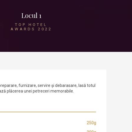
Locul 1
TOP HOTEL
AWARDS 2022
preparare, furnizare, servire și debarasare, lasă totul
rează plăcerea unei petreceri memorabile.
250g