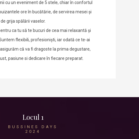
ii cu un eveniment de 5 stele, chiar în confortul
puizantele ore în bucătărie, de servirea mesei și
de grija spălării vaselor.
ntru ca tu să te bucuri de cea mai relaxantă și
ntem flexibili, profesioniști, iar odată ce te-ai
e asigurăm că va fi dragoste la prima degustare,
t, pasiune si dedicare în fiecare preparat.
Locul 1
BUSSINES DAYS
2024