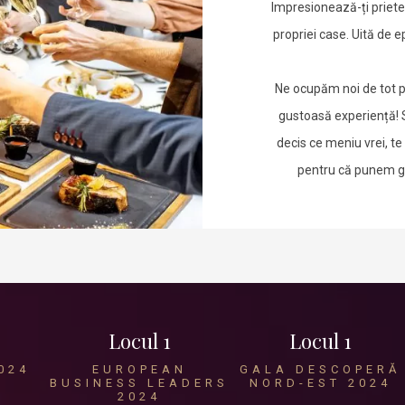
Impresionează-ți prieten
propriei case. Uită de e
Ne ocupăm noi de tot pe
gustoasă experiență! Su
decis ce meniu vrei, t
pentru că punem gus
Locul 1
Locul 1
024
EUROPEAN
GALA DESCOPERĂ
BUSINESS LEADERS
NORD-EST 2024
2024