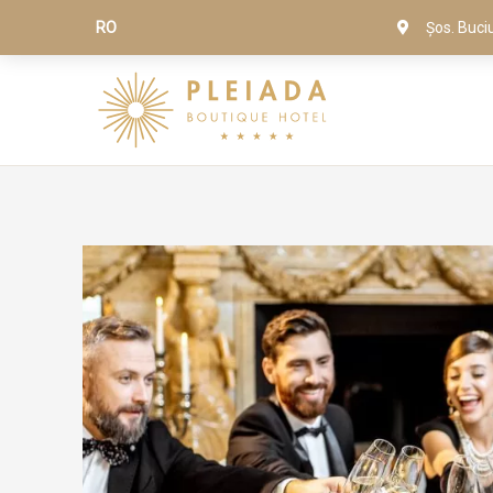
RO
Șos. Buci