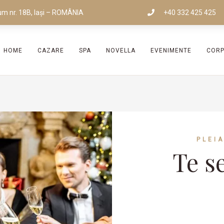
um nr. 18B, Iași – ROMÂNIA
+40 332 425 425
HOME
CAZARE
SPA
NOVELLA
EVENIMENTE
COR
PLEI
Te s