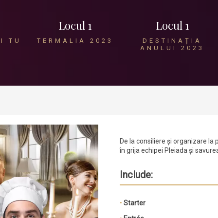
Locul 1
Locul 1
I TU
TERMALIA 2023
DESTINAȚIA
ANULUI 2023
De la consiliere și organizare la 
în grija echipei Pleiada și savu
Include:
•
Starter