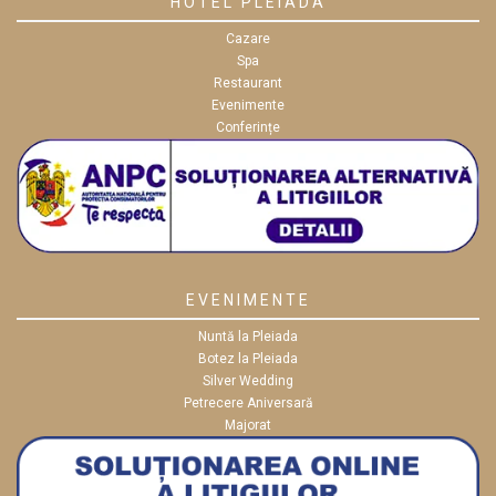
HOTEL PLEIADA
Cazare
Spa
Restaurant
Evenimente
Conferințe
EVENIMENTE
Nuntă la Pleiada
Botez la Pleiada
Silver Wedding
Petrecere Aniversară
Majorat