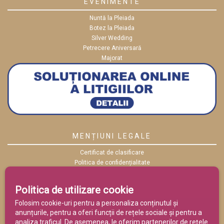
EVENIMENTE
Nuntă la Pleiada
Botez la Pleiada
Silver Wedding
Petrecere Aniversară
Majorat
MENȚIUNI LEGALE
Certificat de clasificare
Politica de confidențialitate
Politica cookies
ANPC
Politica de utilizare cookie
Termeni și condiții
Folosim cookie-uri pentru a personaliza conținutul și
anunțurile, pentru a oferi funcții de rețele sociale și pentru a
analiza traficul. De asemenea, le oferim partenerilor de rețele