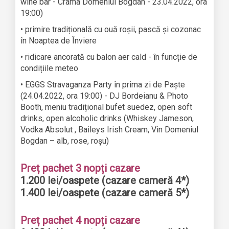
wine bar - Crama Domeniul Bogdan - 23.04.2022, ora
19:00)
• primire tradițională cu ouă roșii, pască și cozonac
în Noaptea de Înviere
• ridicare ancorată cu balon aer cald - în funcție de
condițiile meteo
• EGGS Stravaganza Party în prima zi de Paște
(24.04.2022, ora 19:00) - DJ Bordeianu & Photo
Booth, meniu tradițional bufet suedez, open soft
drinks, open alcoholic drinks (Whiskey Jameson,
Vodka Absolut , Baileys Irish Cream, Vin Domeniul
Bogdan – alb, rose, roșu)
Preț pachet 3 nopți cazare
1.200 lei/oaspete (cazare cameră 4*)
1.400 lei/oaspete (cazare cameră 5*)
Preț pachet 4 nopți cazare