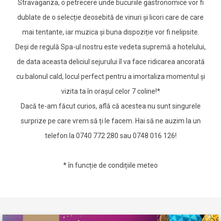
Stravaganza, o petrecere unde bucuriile gastronomice vor fi
dublate de o selecție deosebită de vinuri și licori care de care
mai tentante, iar muzica și buna dispoziție vor fi nelipsite.
Deși de regulă Spa-ul nostru este vedeta supremă a hotelului,
de data aceasta deliciul sejurului îl va face ridicarea ancorată
cu balonul cald, locul perfect pentru a imortaliza momentul și
vizita ta în orașul celor 7 coline!*
Dacă te-am făcut curios, află că acestea nu sunt singurele
surprize pe care vrem să ți le facem. Hai să ne auzim la un
telefon la 0740 772 280 sau 0748 016 126!
* în funcție de condițiile meteo