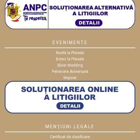
EVENIMENTE
Nuntă la Pleiada
Botez la Pleiada
Silver Wedding
Petrecere Aniversară
Majorat
MENȚIUNI LEGALE
Certificat de clasificare