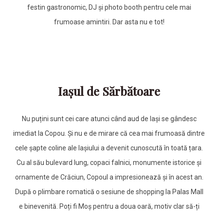
festin gastronomic, DJ și photo booth pentru cele mai
frumoase amintiri. Dar asta nu e tot!
Iașul de Sărbătoare
Nu puțini sunt cei care atunci când aud de Iași se gândesc
imediat la Copou. Și nu e de mirare că cea mai frumoasă dintre
cele șapte coline ale Iașiului a devenit cunoscută în toată țara.
Cu al său bulevard lung, copaci falnici, monumente istorice și
ornamente de Crăciun, Copoul a impresionează și în acest an.
După o plimbare romatică o sesiune de shopping la Palas Mall
e binevenită. Poți fi Moș pentru a doua oară, motiv clar să-ți