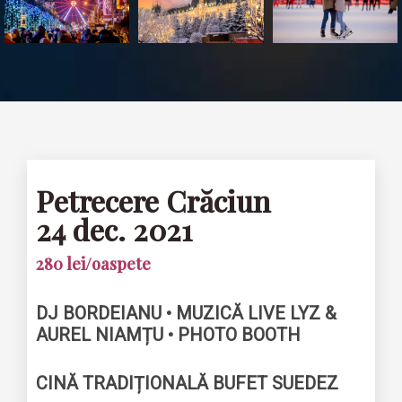
Petrecere Crăciun
24 dec. 2021
280 lei/oaspete
DJ BORDEIANU • MUZICĂ LIVE LYZ &
AUREL NIAMȚU • PHOTO BOOTH
CINĂ TRADIȚIONALĂ BUFET SUEDEZ