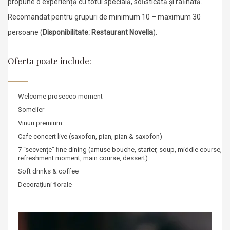
propune o experiență cu totul specială, soﬁsticată și raﬁnată.
Recomandat pentru grupuri de minimum 10 – maximum 30
persoane (
Disponibilitate: Restaurant Novella
).
Oferta poate include:
Welcome prosecco moment
Somelier
Vinuri premium
Cafe concert live (saxofon, pian, pian & saxofon)
7 “secvențe” ﬁne dining
(amuse bouche, starter, soup, middle course,
refreshment moment, main course, dessert)
Soft drinks & coffee
Decorațiuni ﬂorale