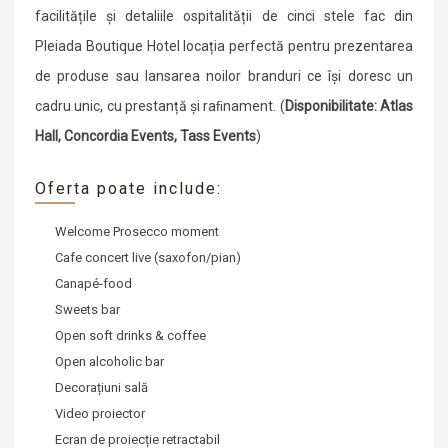
facilitățile și detaliile ospitalității de cinci stele fac din
Pleiada Boutique Hotel locația perfectă pentru prezentarea
de produse sau lansarea noilor branduri ce își doresc un
cadru unic, cu prestanță și raﬁnament. (
Disponibilitate: Atlas
Hall, Concordia Events, Tass Events
)
Oferta poate include:
Welcome Prosecco moment
Cafe concert live (saxofon/pian)
Canapé-food
Sweets bar
Open soft drinks & coffee
Open alcoholic bar
Decorațiuni sală
Video proiector
Ecran de proiecție retractabil