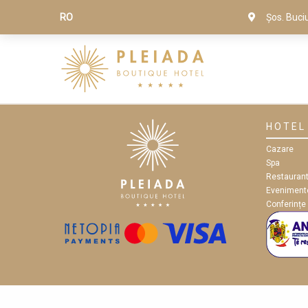
RO
Șos. Buci
HOTEL
Cazare
Spa
Restauran
Eveniment
Conferințe