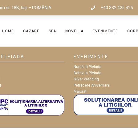
um nr. 18B, Iași – ROMÂNIA
+40 332 425 425
HOME
CAZARE
SPA
NOVELLA
EVENIMENTE
COR
 PLEIADA
EVENIMENTE
Nuntă la Pleiada
Botez la Pleiada
t
Silver Wedding
e
Petrecere Aniversară
Majorat