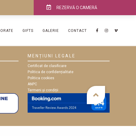
REZERVĂ O CAMERĂ
PORATE
GIFTS
GALERIE
CONTACT
MENȚIUNI LEGALE
Certificat de clasificare
Politica de confidențialitate
Politica cookies
ANPC
Termeni și condiții