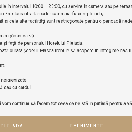
ile în intervalul 10:00 – 23:00, cu servire în cameră sau pe terasa
.ro/restaurant-a-la-carte-iasi-maia-fusion-pleiada
;
nă și celelalte facilități sunt restricționate pentru o perioadă ned
em rugămintea să:
ât și față de personalul Hotelului Pleiada;
 toată durata șederii. Masca trebuie să acopere în întregime nasul
nt;
e neigienizate.
tă sau cu cardul.
vom continua să facem tot ceea ce ne stă în putință pentru a vă 
 PLEIADA
EVENIMENTE