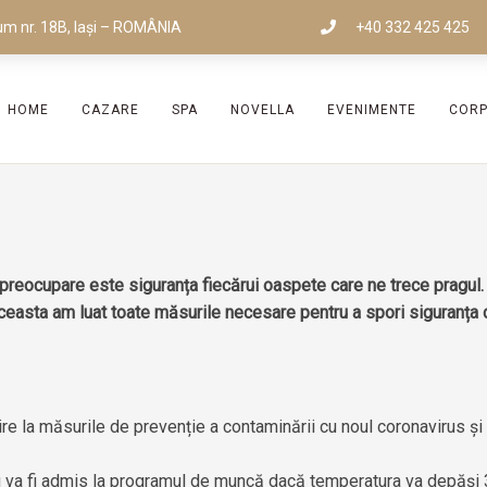
um nr. 18B, Iași – ROMÂNIA
+40 332 425 425
HOME
CAZARE
SPA
NOVELLA
EVENIMENTE
COR
 preocupare este siguranța fiecărui oaspete care ne trece pragul
u aceasta am luat toate măsurile necesare pentru a spori siguranța
vire la măsurile de prevenție a contaminării cu noul coronavirus ș
 nu va fi admis la programul de muncă dacă temperatura va depăși 