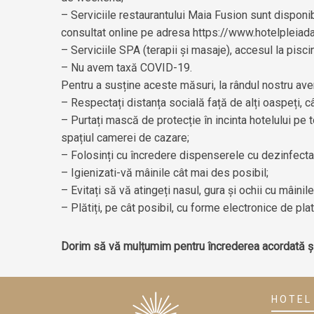
– Serviciile restaurantului Maia Fusion sunt disponib
consultat online pe adresa
https://www.hotelpleiada
– Serviciile SPA (terapii și masaje), accesul la pisci
– Nu avem taxă COVID-19.
Pentru a susține aceste măsuri, la rândul nostru av
– Respectați distanța socială față de alți oaspeți, c
– Purtați mască de protecție în incinta hotelului pe
spațiul camerei de cazare;
– Folosinți cu încredere dispenserele cu dezinfecta
– Igienizati-vă mâinile cât mai des posibil;
– Evitați să vă atingeți nasul, gura și ochii cu mâinil
– Plătiți, pe cât posibil, cu forme electronice de pla
Dorim să vă mulțumim pentru încrederea acordată și 
HOTEL