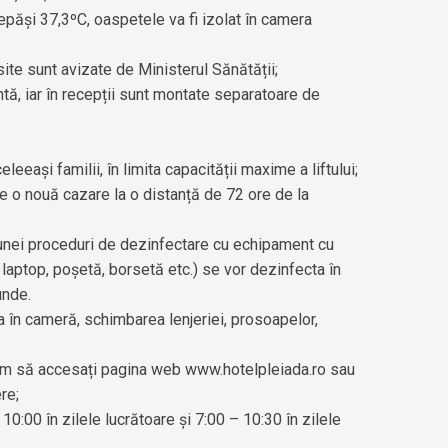
epăși 37,3ºC, oaspetele va fi izolat în camera
ite sunt avizate de Ministerul Sănătății;
tă, iar în recepții sunt montate separatoare de
eași familii, în limita capacității maxime a liftului;
e o nouă cazare la o distanță de 72 ore de la
e unei proceduri de dezinfectare cu echipament cu
laptop, poșetă, borsetă etc.) se vor dezinfecta în
unde.
ia în cameră, schimbarea lenjeriei, prosoapelor,
ugăm să accesați pagina web
www.hotelpleiada.ro
sau
re;
10:00 în zilele lucrătoare și 7:00 – 10:30 în zilele