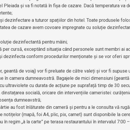
l Pleiada și va fi notată în fișa de cazare. Dacă temperatura va d
etente;
 dezinfectare a tuturor spațiilor din hotel. Toate produsele folos
 unitatea de cazare avem covoare impregnate cu soluție dezinfectan
soluție dezinfectantă pentru mâini;
ă per cursă, exceptând situația când personele sunt membri ai acele
și dezinfecta conform procedurilor menționate și se vor oferi spr
 geantă de voiaj) vor fi preluate de către valeți și vor fi supus
use în camera dumneavostră. Bagajele de mici dimensiuni (geantă 
u ultraviolete cu durata de acțiune pe suprafață timp de 30 sec
 dinstațarea socială, oricare din intervențiile cameristei: curățen
 absența dumneavstră;
hârtie au fost înlăturate din cameră și pentru a le consulta vă r
 notițelor (mapă, foi A4, plic, pix, carnet) sunt disponibile la cere
 în regim „à la carte” pe terasa restaurantului în intervalul 7:00 – 