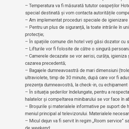
– Temperatura va fi măsurată tututor oaspeților Hote
special destinată și vom contacta autoritățile comp
– Am implementat proceduri speciale de igienizare și
– Pentru un plus de siguranță, la toate intrările în
protecție;
– În spațiile comune din hotel veți găsi dozator cu 
– Lifturile vor fi folosite de către o singură persoan
– Camerele decazate se vor aerisi, curăța, igieniza 
cazarea precedentă;
– Bagajele dumneavoastră de mari dimensiuni (troler,
ultraviolete, timp de 30 minute, după care vor fi ad
prezența dumneavostră, la check-in, cu echipament c
– În situația șederilor îndelungate, pentru a respecta
halatelor și compeltarea minibarului se vor face în
– Broșurile și materialele informative pe suport de 
meniul principal al televizorului. Materialele necesare
– Micul dejun va fi servit în regim „Room service” sau
de weekend;