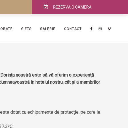
REZERVĂ O CAMERĂ
PORATE
GIFTS
GALERIE
CONTACT
. Dorinţa noastră este să vă oferim o experienţă
 dumneavoastră în hotelul nostru, cât și a membrilor
i este dotat cu echipamente de protecție, pe care le
37,3ºC;