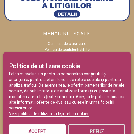
MENȚIUNI LEGALE
Certificat de clasificare
Politica de confidențialitate
Politica cookies
ANPC
Politica de utilizare cookie
Termeni și condiții
Folosim cookie-uri pentru a personaliza conținutul și
anunțurile, pentru a oferi funcții de rețele sociale și pentru a
analiza traficul. De asemenea, le oferim partenerilor de rețele
sociale, de publicitate și de analize informații cu privire la
modul în care folosiți site-ul nostru. Aceștia le pot combina cu
alte informații oferite de dvs. sau culese în urma folosirii
serviciilor lor.
Vezi politica de utilizare a fișierelor cookies
.
ACCEPT
REFUZ