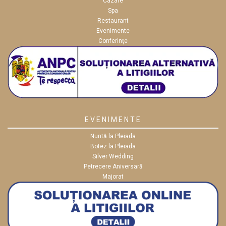
Cazare
Spa
Restaurant
Evenimente
Conferințe
EVENIMENTE
Nuntă la Pleiada
Botez la Pleiada
Silver Wedding
Petrecere Aniversară
Majorat