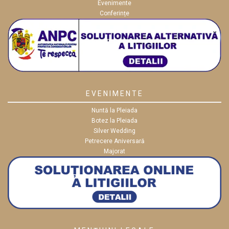
Evenimente
Conferințe
EVENIMENTE
Nuntă la Pleiada
Botez la Pleiada
Silver Wedding
Petrecere Aniversară
Majorat