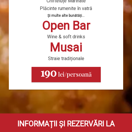
Chifteluțe Marinate
Plăcinte rumenite în vatră
Și multe alte bunătăți…
Open Bar
Wine & soft drinks
Musai
Straie tradiționale
190
lei/persoană
INFORMAȚII ȘI REZERVĂRI LA