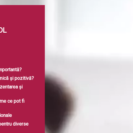
OL
importantă?
nică și pozitivă?
zentarea și
eme ce pot fi
sionale
pentru diverse