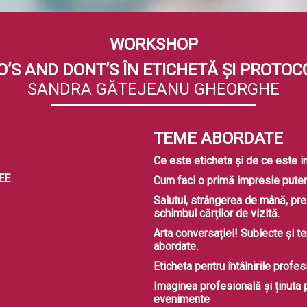
WORKSHOP
O’S AND DONT’S ÎN ETICHETĂ ȘI PROTOC
SANDRA GĂTEJEANU GHEORGHE
TEME ABORDATE
Ce este eticheta și de ce este 
EE
Cum faci o primă impresie puter
Salutul, strângerea de mână, pre
schimbul cărților de vizită.
Arta conversației! Subiecte și t
abordate.
Eticheta pentru întâlnirile profe
Imaginea profesională și ținuta 
evenimente