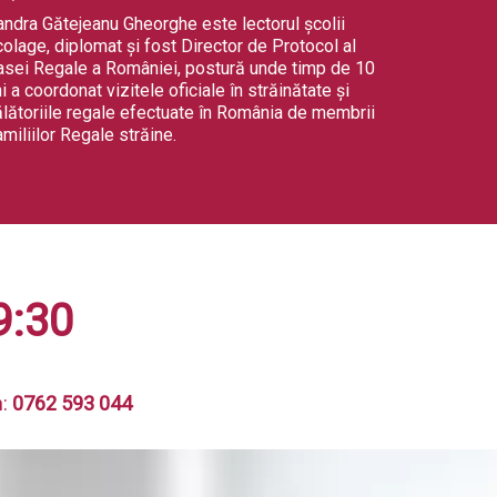
andra Gătejeanu Gheorghe este lectorul școlii
olage, diplomat și fost Director de Protocol al
asei Regale a României, postură unde timp de 10
i a coordonat vizitele oficiale în străinătate şi
ălătoriile regale efectuate în România de membrii
miliilor Regale străine.
9:30
n:
0762 593 044