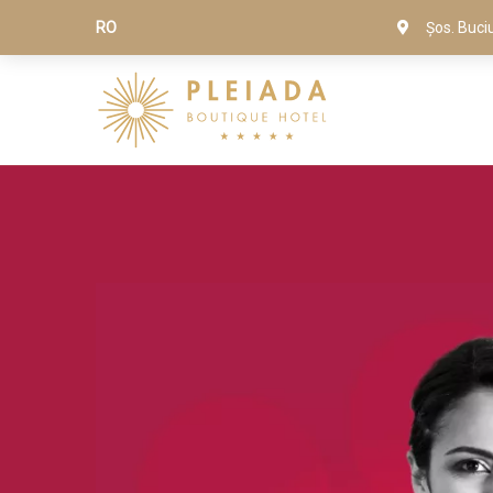
RO
Șos. Buci