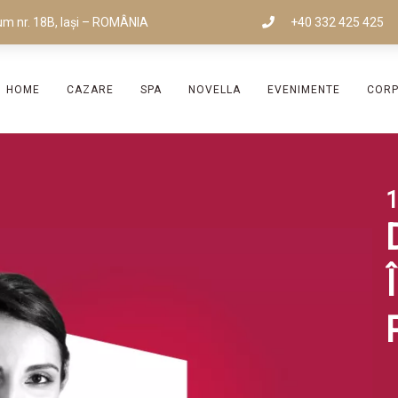
um nr. 18B, Iași – ROMÂNIA
+40 332 425 425
HOME
CAZARE
SPA
NOVELLA
EVENIMENTE
COR
1