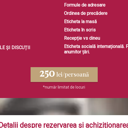
Formule de adresare
Ordinea de precădere
Eticheta la masă
Eticheta în scris
Recepție vs dineu
Eticheta socială internațională. P
LE ȘI DISCUȚII
anumitor țări.
250
lei/persoană
*număr limitat de locuri
Detalii despre rezervarea și achiziționare