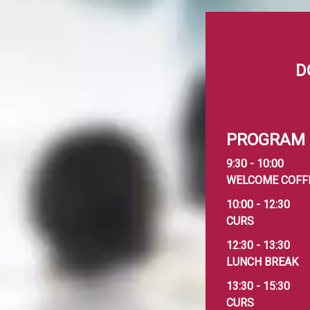
D
PROGRAM
9:30 - 10:00
WELCOME COFF
10:00 - 12:30
CURS
12:30 - 13:30
LUNCH BREAK
13:30 - 15:30
CURS