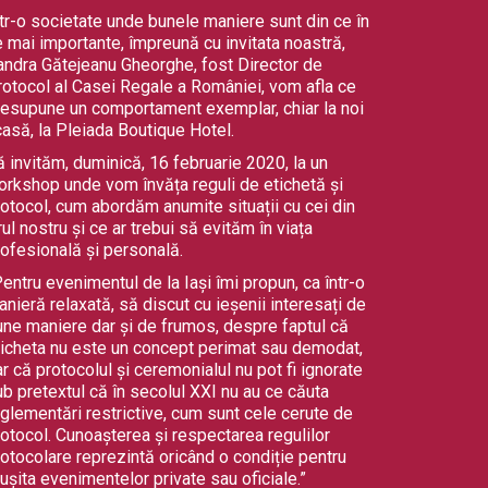
tr-o societate unde bunele maniere sunt din ce în
 mai importante, împreună cu invitata noastră,
andra Gătejeanu Gheorghe, fost Director de
rotocol al Casei Regale a României, vom afla ce
resupune un comportament exemplar, chiar la noi
asă, la Pleiada Boutique Hotel.
 invităm, duminică, 16 februarie 2020, la un
orkshop unde vom învăța reguli de etichetă și
otocol, cum abordăm anumite situații cu cei din
rul nostru și ce ar trebui să evităm în viața
ofesională și personală.
entru evenimentul de la Iași îmi propun, ca într-o
nieră relaxată, să discut cu ieșenii interesați de
une maniere dar și de frumos, despre faptul că
ticheta nu este un concept perimat sau demodat,
r că protocolul și ceremonialul nu pot fi ignorate
b pretextul că în secolul XXI nu au ce căuta
glementări restrictive, cum sunt cele cerute de
otocol. Cunoașterea și respectarea regulilor
otocolare reprezintă oricând o condiție pentru
ușita evenimentelor private sau oficiale.”