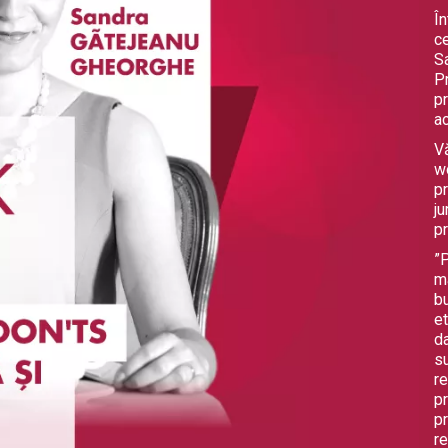
În
ce
S
P
p
ac
Vă
w
pr
ju
pr
”P
ma
b
e
da
su
re
pr
pr
re