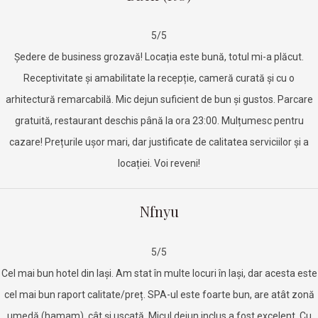
5/5
Ședere de business grozavă! Locația este bună, totul mi-a plăcut.
Receptivitate și amabilitate la recepție, cameră curată și cu o
arhitectură remarcabilă. Mic dejun suficient de bun și gustos. Parcare
gratuită, restaurant deschis până la ora 23:00. Mulțumesc pentru
cazare! Prețurile ușor mari, dar justificate de calitatea serviciilor și a
locației. Voi reveni!
Nfnyu
5/5
Cel mai bun hotel din Iași. Am stat în multe locuri în Iași, dar acesta este
cel mai bun raport calitate/preț. SPA-ul este foarte bun, are atât zonă
umedă (hamam), cât și uscată. Micul dejun inclus a fost excelent. Cu