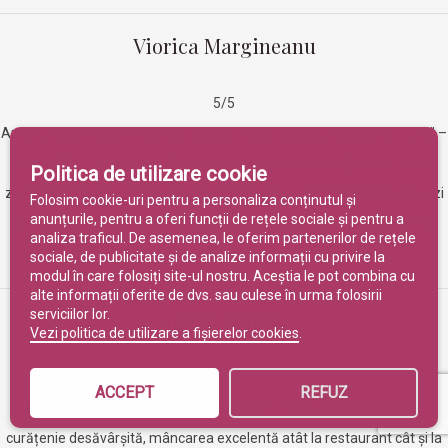
Viorica Margineanu
5/5
Am avut ocazia să fim cazați la acest hotel – să spun că e bine – „nu” –
este EXCELENT. Hotel cu 5 stele, camera confortabilă, acces liber la
Politica de utilizare cookie
zona SPA (sauna uscată, sauna umedă, jacuzzi cu apă sărată, jacuzzi
Folosim cookie-uri pentru a personaliza conținutul și
anunțurile, pentru a oferi funcții de rețele sociale și pentru a
simplu, salină, bazin, fântână cu gheață, etc.). Foarte ne-a surprins
analiza traficul. De asemenea, le oferim partenerilor de rețele
plăcut acest hotel.
sociale, de publicitate și de analize informații cu privire la
modul în care folosiți site-ul nostru. Aceștia le pot combina cu
alte informații oferite de dvs. sau culese în urma folosirii
serviciilor lor.
Lucian Sorescu
Vezi politica de utilizare a fișierelor cookies
.
5/5
ACCEPT
REFUZ
Servicii de calitate, orientare către client 100%, atenție la detalii,
curățenie desăvârșită, mâncarea excelentă atât la restaurant cât și la