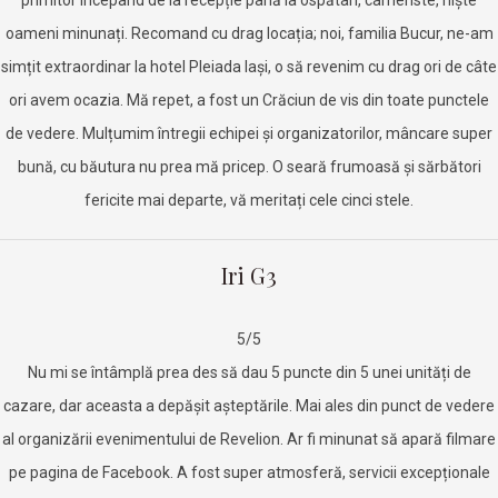
primitor începând de la recepție până la ospătari, cameriste, niște
oameni minunați. Recomand cu drag locația; noi, familia Bucur, ne-am
simțit extraordinar la hotel Pleiada Iași, o să revenim cu drag ori de câte
ori avem ocazia. Mă repet, a fost un Crăciun de vis din toate punctele
de vedere. Mulțumim întregii echipei și organizatorilor, mâncare super
bună, cu băutura nu prea mă pricep. O seară frumoasă și sărbători
fericite mai departe, vă meritați cele cinci stele.
Iri G3
5/5
Nu mi se întâmplă prea des să dau 5 puncte din 5 unei unități de
cazare, dar aceasta a depășit așteptările. Mai ales din punct de vedere
al organizării evenimentului de Revelion. Ar fi minunat să apară filmare
pe pagina de Facebook. A fost super atmosferă, servicii excepționale