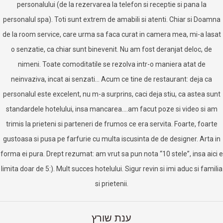
personalului (de la rezervarea la telefon si receptie si pana la
personalul spa). Toti sunt extrem de amabili si atenti. Chiar si Doamna
de la room service, care urma sa faca curat in camera mea, mi-a lasat
o senzatie, ca chiar sunt binevenit. Nu am fost deranjat deloc, de
nimeni. Toate comoditatile se rezolva intr-o maniera atat de
neinvaziva, incat ai senzati… Acum ce tine de restaurant: deja ca
personalul este excelent, nu m-a surprins, caci deja stiu, ca astea sunt
standardele hotelului, insa mancarea….am facut poze si video si am
trimis la prieteni si parteneri de frumos ce era servita. Foarte, foarte
gustoasa si pusa pe farfurie cu multa iscusinta de de designer. Arta in
forma ei pura. Drept rezumat: am vrut sa pun nota “10 stele”, insa aici e
limita doar de 5:). Mult succes hotelului. Sigur revin si imi aduc si familia
si prietenii.
ענת שורץ