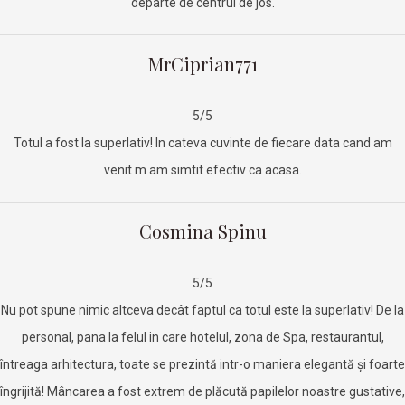
departe de centrul de jos.
MrCiprian771
5/5
Totul a fost la superlativ! In cateva cuvinte de fiecare data cand am
venit m am simtit efectiv ca acasa.
Cosmina Spinu
5/5
Nu pot spune nimic altceva decât faptul ca totul este la superlativ! De la
personal, pana la felul in care hotelul, zona de Spa, restaurantul,
întreaga arhitectura, toate se prezintă intr-o maniera elegantă și foarte
îngrijită! Mâncarea a fost extrem de plăcută papilelor noastre gustative,