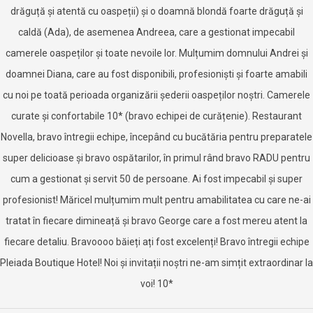
drăguță și atentă cu oaspeții) și o doamnă blondă foarte drăguță și
caldă (Ada), de asemenea Andreea, care a gestionat impecabil
camerele oaspeților și toate nevoile lor. Mulțumim domnului Andrei și
doamnei Diana, care au fost disponibili, profesioniști și foarte amabili
cu noi pe toată perioada organizării șederii oaspeților noștri. Camerele
curate și confortabile 10* (bravo echipei de curățenie). Restaurant
Novella, bravo întregii echipe, începând cu bucătăria pentru preparatele
super delicioase și bravo ospătarilor, în primul rând bravo RADU pentru
cum a gestionat și servit 50 de persoane. Ai fost impecabil și super
profesionist! Măricel mulțumim mult pentru amabilitatea cu care ne-ai
tratat în fiecare dimineață și bravo George care a fost mereu atent la
fiecare detaliu. Bravoooo băieți ați fost excelenți! Bravo întregii echipe
Pleiada Boutique Hotel! Noi și invitații noștri ne-am simțit extraordinar la
voi! 10*