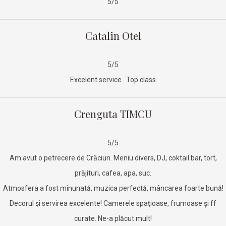
5/5
Catalin Otel
5/5
Excelent service . Top class
Crenguta TIMCU
5/5
Am avut o petrecere de Crăciun. Meniu divers, DJ, coktail bar, tort,
prăjituri, cafea, apa, suc.
Atmosfera a fost minunată, muzica perfectă, mâncarea foarte bună!
Decorul și servirea excelente! Camerele spațioase, frumoase și ff
curate. Ne-a plăcut mult!