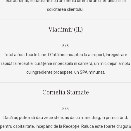
extraordinar, restaurantul cu un meniu diferit și un chef deschis la
solicitarea clientului.
Vladimir (IL)
5/5
Totul a fost foarte bine. O întâlnire noaptea la aeroport, înregistrare
rapidă la recepție, curățenie impecabilă în cameră, un mic dejun amplu
cu ingrediente proaspete, un SPA minunat.
Cornelia Stamate
5/5
Dacă aș putea să dau zece stele, aș da cu mare drag, în primul rând,
pentru ospitalitate, începând de la Recepție. Raluca este foarte drăguță