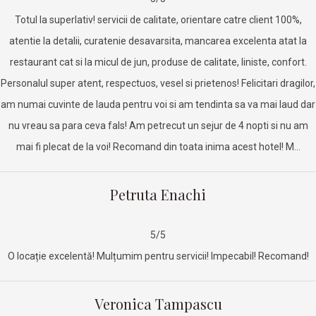
Totul la superlativ! servicii de calitate, orientare catre client 100%,
atentie la detalii, curatenie desavarsita, mancarea excelenta atat la
restaurant cat si la micul de jun, produse de calitate, liniste, confort.
Personalul super atent, respectuos, vesel si prietenos! Felicitari dragilor,
am numai cuvinte de lauda pentru voi si am tendinta sa va mai laud dar
nu vreau sa para ceva fals! Am petrecut un sejur de 4 nopti si nu am
mai fi plecat de la voi! Recomand din toata inima acest hotel! M…
Petruta Enachi
5/5
O locație excelentă! Mulțumim pentru servicii! Impecabil! Recomand!
Veronica Tampascu