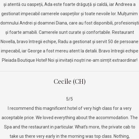
și atentă cu oaspeții, Ada este foarte drăguță și caldă, iar Andreea a
gestionat impecabil camerele oaspeților și toate nevoile lor. Mulțumim
domnului Andrei și doamnei Diana, care au fost disponibili, profesioniști
și foarte amabili. Camerele sunt curate și confortabile. Restaurant
Novella, bravo întregii echipe, Radu a gestionat și servit 50 de persoane
impecabil, iar George a fost mereu atent la detalii. Bravo întregii echipe
Pleiada Boutique Hotel! Noi și invitații noștri ne-am simțit extraordinar!
Cecile (CH)
5/5
I recommend this magnificent hotel of very high class for a very
acceptable price.
We loved everything about the accommodation. The
Spa and the restaurant in particular. What’s more, the private cab to
take us there very early in the morning was top class.
Nothing,