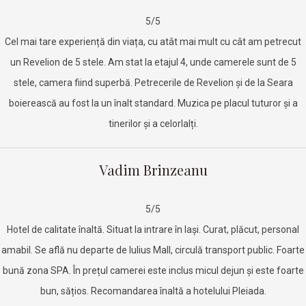
5/5
Cel mai tare experiență din viața, cu atât mai mult cu cât am petrecut
un Revelion de 5 stele. Am stat la etajul 4, unde camerele sunt de 5
stele, camera fiind superbă. Petrecerile de Revelion și de la Seara
boierească au fost la un înalt standard. Muzica pe placul tuturor și a
tinerilor și a celorlalți.
Vadim Brinzeanu
5/5
Hotel de calitate înaltă. Situat la intrare în Iași. Curat, plăcut, personal
amabil. Se află nu departe de Iulius Mall, circulă transport public. Foarte
bună zona SPA. În prețul camerei este inclus micul dejun și este foarte
bun, sățios. Recomandarea înaltă a hotelului Pleiada.