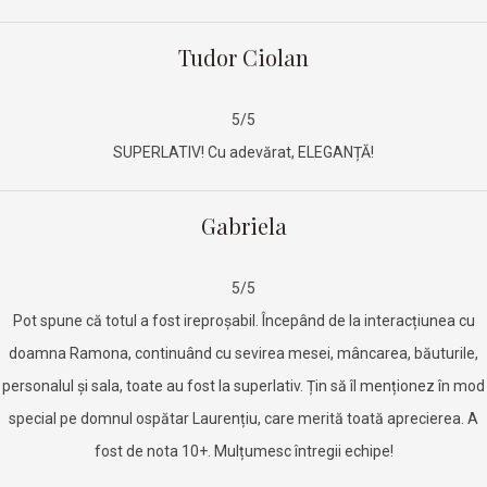
Tudor Ciolan
5/5
SUPERLATIV! Cu adevărat, ELEGANȚĂ!
Gabriela
5/5
Pot spune că totul a fost ireproșabil. Începând de la interacțiunea cu
doamna Ramona, continuând cu sevirea mesei, mâncarea, băuturile,
personalul și sala, toate au fost la superlativ. Țin să îl menționez în mod
special pe domnul ospătar Laurențiu, care merită toată aprecierea. A
fost de nota 10+. Mulțumesc întregii echipe!