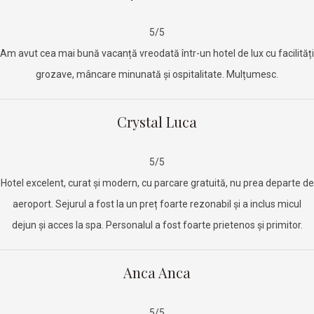
5/5
Am avut cea mai bună vacanță vreodată într-un hotel de lux cu facilități
grozave, mâncare minunată și ospitalitate. Mulțumesc.
Crystal Luca
5/5
Hotel excelent, curat și modern, cu parcare gratuită, nu prea departe de
aeroport. Sejurul a fost la un preț foarte rezonabil și a inclus micul
dejun și acces la spa. Personalul a fost foarte prietenos și primitor.
Anca Anca
5/5