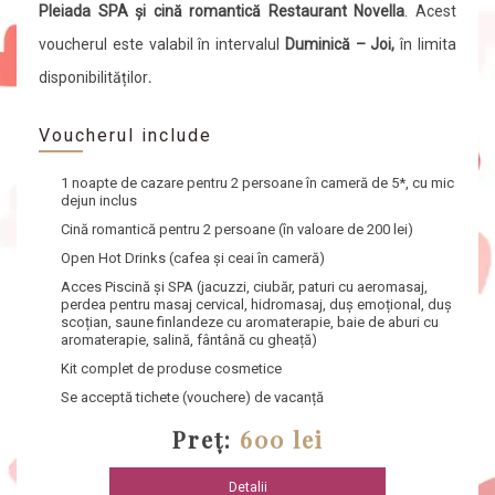
Pleiada SPA și cină romantică Restaurant Novella
. Acest
voucherul este valabil în intervalul
Duminică – Joi,
în limita
disponibilităților
.
Voucherul include
1 noapte de cazare pentru 2 persoane în cameră de 5*
, cu mic
dejun inclus
Cină romantică pentru 2 persoane
(în valoare de 200 lei)
Open Hot Drinks
(cafea și ceai în cameră)
Acces Piscină și SPA
(jacuzzi, ciubăr, paturi cu aeromasaj,
perdea pentru masaj cervical, hidromasaj, duș emoțional, duș
scoțian, saune finlandeze cu aromaterapie, baie de aburi cu
aromaterapie, salină, fântână cu gheață)
Kit complet de produse cosmetice
Se acceptă tichete (vouchere) de vacanță
Preț:
600 lei
Detalii