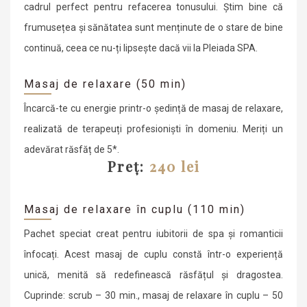
cadrul perfect pentru refacerea tonusului. Știm bine că
frumusețea și sănătatea sunt menținute de o stare de bine
continuă, ceea ce nu-ți lipsește dacă vii la Pleiada SPA.
Masaj de relaxare (50 min)
Încarcă-te cu energie printr-o ședință de masaj de relaxare,
realizată de terapeuți profesioniști în domeniu. Meriți un
adevărat răsfăț de 5*.
Preț:
240 lei
Masaj de relaxare în cuplu (110 min)
Pachet speciat creat pentru iubitorii de spa și romanticii
înfocați. Acest masaj de cuplu constă într-o experiență
unică, menită să redefinească răsfățul și dragostea.
Cuprinde: scrub – 30 min., masaj de relaxare în cuplu – 50