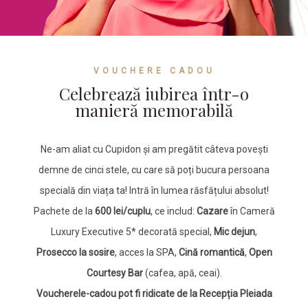
VOUCHERE CADOU
Celebrează iubirea într-o
manieră memorabilă
Ne-am aliat cu Cupidon și am pregătit câteva povești
demne de cinci stele, cu care să poți bucura persoana
specială din viața ta! Intră în lumea răsfățului absolut!
Pachete de la
600 lei/cuplu
, ce includ:
Cazare
în Cameră
Luxury Executive 5* decorată special,
Mic dejun
,
Prosecco la sosire
, acces la SPA,
Cină romantică
,
Open
Courtesy Bar
(cafea, apă, ceai).
Voucherele-cadou pot fi ridicate de la Recepția Pleiada