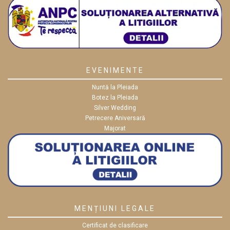
EVENIMENTE
Nuntă la Pleiada
Botez la Pleiada
Silver Wedding
Petrecere Aniversară
Majorat
MENȚIUNI LEGALE
Certificat de clasificare