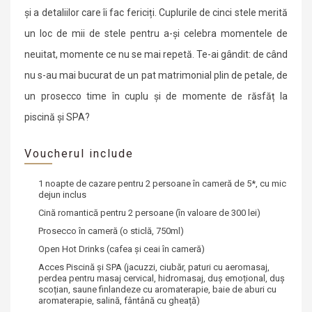
și a detaliilor care îi fac fericiți. Cuplurile de cinci stele merită
un loc de mii de stele pentru a-și celebra momentele de
neuitat, momente ce nu se mai repetă. Te-ai gândit: de când
nu s-au mai bucurat de un pat matrimonial plin de petale, de
un prosecco time în cuplu și de momente de răsfăț la
piscină și SPA?
Voucherul include
1 noapte de cazare pentru 2 persoane în cameră de 5*
, cu mic
dejun inclus
Cină romantică pentru 2 persoane
(în valoare de 300 lei)
Prosecco în cameră
(o sticlă, 750ml)
Open Hot Drinks
(cafea și ceai în cameră)
Acces Piscină și SPA
(jacuzzi, ciubăr, paturi cu aeromasaj,
perdea pentru masaj cervical, hidromasaj, duș emoțional, duș
scoțian, saune finlandeze cu aromaterapie, baie de aburi cu
aromaterapie, salină, fântână cu gheață)