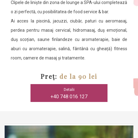
Clipele de liniște din zona de lounge a SPA-ului completează
o zi perfectă, cu posibilitatea de food service & bar.
Ai acces la piscină, jacuzzi, ciubăr, paturi cu aeromasaj,
perdea pentru masaj cervical, hidromasaj, duș emoțional,
duș scoțian, saune finlandeze cu aromaterapie, baie de
aburi cu aromaterapie, salină, fântână cu gheață) fitness
room, camere de masaj și tratamente.
Preț:
de la 90 lei
Detalii
+40 748 016 127