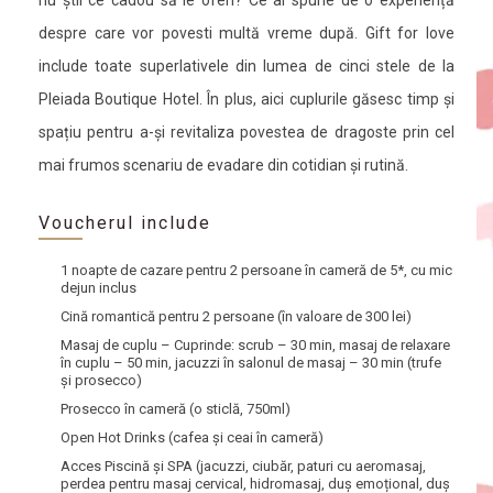
nu știi ce cadou să le oferi? Ce ai spune de o experiență
despre care vor povesti multă vreme după. Gift for love
include toate superlativele din lumea de cinci stele de la
Pleiada Boutique Hotel. În plus, aici cuplurile găsesc timp și
spațiu pentru a-și revitaliza povestea de dragoste prin cel
mai frumos scenariu de evadare din cotidian și rutină.
Voucherul include
1 noapte de cazare pentru 2 persoane în cameră de 5*
, cu mic
dejun inclus
Cină romantică pentru 2 persoane
(în valoare de 300 lei)
Masaj de cuplu
– Cuprinde: scrub – 30 min, masaj de relaxare
în cuplu – 50 min, jacuzzi în salonul de masaj – 30 min (trufe
și prosecco)
Prosecco în cameră
(o sticlă, 750ml)
Open Hot Drinks
(cafea și ceai în cameră)
Acces Piscină și SPA
(jacuzzi, ciubăr, paturi cu aeromasaj,
perdea pentru masaj cervical, hidromasaj, duș emoțional, duș