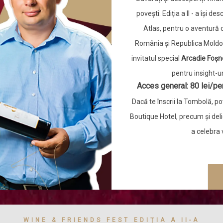
povești. Ediția a II - a își d
Atlas, pentru o aventură 
România și Republica Moldov
invitatul special
Arcadie Foșn
pentru insight-u
Acces general: 80 lei/pe
Dacă te înscrii la Tombolă, po
Boutique Hotel, precum și deli
a celebra 
WINE & FRIENDS FEST EDIȚIA A II-A