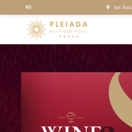
RO
Șos. Buci