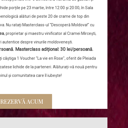
eschide porțile pe 23 martie, între 12:00 și 20:00, în Sala
oenologică alături de peste 20 de crame de top din
a. Nu ratați Masterclass-ul "Descoperă Moldova!" cu
ea
, proprietar și maestru vinificator al Cramei Mircești,
ri autentice despre vinurile moldovenești.
rsoană. Masterclass adițional: 30 lei/persoană.
ți câștiga 1 Voucher "La vie en Rose", oferit de Pleiada
catese lichide de la parteneri. Alăturați-vă nouă pentru
vinul și comunitatea care îl iubește!
REZERVĂ ACUM