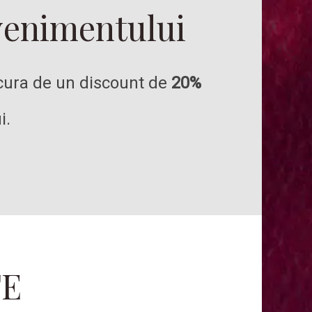
evenimentului
ucura de un discount de
20%
i.
TE