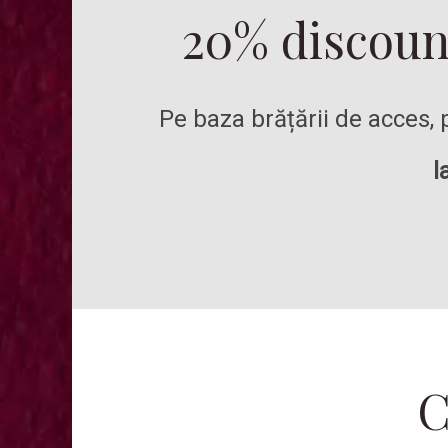
20% discount
Pe baza brățării de acces,
l
C