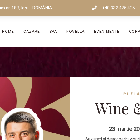
um nr. 18B, Iași – ROMÂNIA
+40 332 425 425
HOME
CAZARE
SPA
NOVELLA
EVENIMENTE
COR
PLEI
Wine &
23 martie 202
Savurați și descoperiți vinu