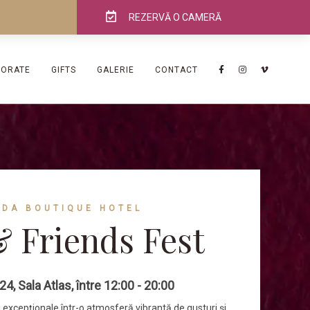
REZERVĂ O CAMERĂ
PORATE
GIFTS
GALERIE
CONTACT
ADA BOUTIQUE HOTEL
 Friends Fest
4, Sala Atlas, între 12:00 - 20:00
ri excepționale într-o atmosferă vibrantă de gusturi și