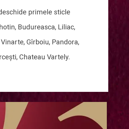
deschide primele sticle
otin, Budureasca, Liliac,
Vinarte, Gîrboiu, Pandora,
rcești, Chateau Vartely.