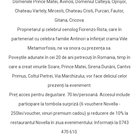
Domeniile Prince Matei, Avincis, Domeniul Catleya, Oprișor,
Chateau Vartely, Mircesti, Chateau Cristi, Purcari, Fautor,
Gitana, Cricova.
Proprietarul și celebrul oenolog Fiorenzo Rista, care în
parteneriat cu celebra familie Antinori a înființat crama Viile
Metamorfosis, ne va onora cu prezența sa.
Poveștile adunate în cei 20 de ani petrecuți în Romania, timp în
care a creat vinurile Soare, Prince Matei, Sirena Dunării, Cantvs
Primus, Coltul Pietrei, Via Marchizului, vor face deliciul celor
prezenți la eveniment.
Preț acces pentru degustare: 70 lei/persoană. Accesul include
participare la tombola surpriză (6 vouchere Novella -
250lei/voucher, vinuri premium cadou) și reducere de 10% la
restaurantul Novella în ziua evenimentului. Informații la 0743
470 610.