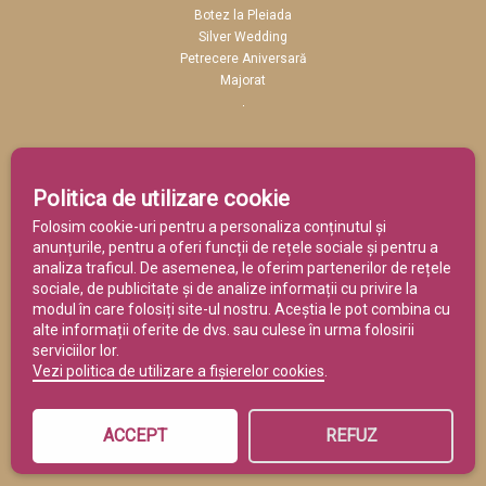
Spa
Restaurant
Evenimente
Conferințe
Politica de utilizare cookie
Folosim cookie-uri pentru a personaliza conținutul și
EVENIMENTE
anunțurile, pentru a oferi funcții de rețele sociale și pentru a
analiza traficul. De asemenea, le oferim partenerilor de rețele
Nuntă la Pleiada
sociale, de publicitate și de analize informații cu privire la
Botez la Pleiada
modul în care folosiți site-ul nostru. Aceștia le pot combina cu
Silver Wedding
alte informații oferite de dvs. sau culese în urma folosirii
Petrecere Aniversară
serviciilor lor.
Majorat
Vezi politica de utilizare a fișierelor cookies
.
ACCEPT
REFUZ