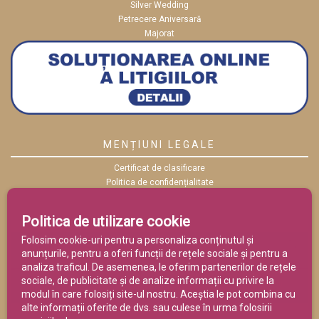
Silver Wedding
Petrecere Aniversară
Majorat
MENȚIUNI LEGALE
Certificat de clasificare
Politica de confidențialitate
Politica cookies
ANPC
Politica de utilizare cookie
Termeni și condiții
Folosim cookie-uri pentru a personaliza conținutul și
anunțurile, pentru a oferi funcții de rețele sociale și pentru a
analiza traficul. De asemenea, le oferim partenerilor de rețele
sociale, de publicitate și de analize informații cu privire la
modul în care folosiți site-ul nostru. Aceștia le pot combina cu
alte informații oferite de dvs. sau culese în urma folosirii