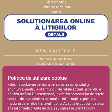
Silver Wedding
Petrecere Aniversară
Majorat
MENȚIUNI LEGALE
Certificat de clasificare
Politica de confidențialitate
Politica cookies
ANPC
Politica de utilizare cookie
Termeni și condiții
Folosim cookie-uri pentru a personaliza conținutul și
anunțurile, pentru a oferi funcții de rețele sociale și pentru a
analiza traficul. De asemenea, le oferim partenerilor de rețele
sociale, de publicitate și de analize informații cu privire la
modul în care folosiți site-ul nostru. Aceștia le pot combina cu
alte informații oferite de dvs. sau culese în urma folosirii