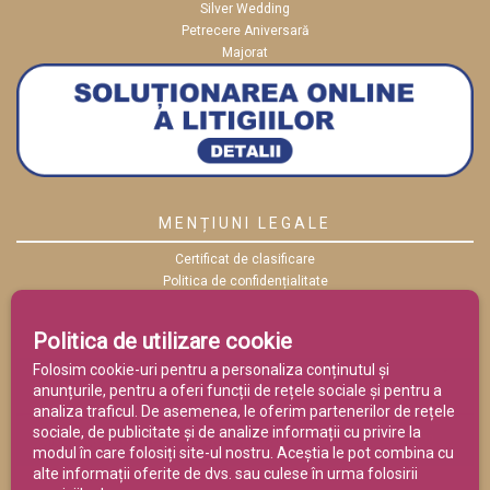
Silver Wedding
Petrecere Aniversară
Majorat
MENȚIUNI LEGALE
Certificat de clasificare
Politica de confidențialitate
Politica cookies
ANPC
Politica de utilizare cookie
Termeni și condiții
Folosim cookie-uri pentru a personaliza conținutul și
anunțurile, pentru a oferi funcții de rețele sociale și pentru a
analiza traficul. De asemenea, le oferim partenerilor de rețele
sociale, de publicitate și de analize informații cu privire la
modul în care folosiți site-ul nostru. Aceștia le pot combina cu
alte informații oferite de dvs. sau culese în urma folosirii