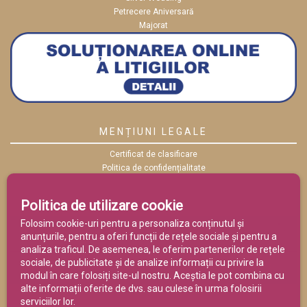
Petrecere Aniversară
Majorat
MENȚIUNI LEGALE
Certificat de clasificare
Politica de confidențialitate
Politica cookies
ANPC
Politica de utilizare cookie
Termeni și condiții
Folosim cookie-uri pentru a personaliza conținutul și
anunțurile, pentru a oferi funcții de rețele sociale și pentru a
analiza traficul. De asemenea, le oferim partenerilor de rețele
sociale, de publicitate și de analize informații cu privire la
modul în care folosiți site-ul nostru. Aceștia le pot combina cu
alte informații oferite de dvs. sau culese în urma folosirii
serviciilor lor.