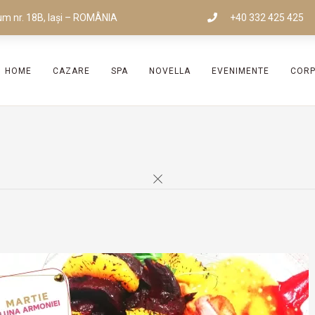
um nr. 18B, Iași – ROMÂNIA
+40 332 425 425
HOME
CAZARE
SPA
NOVELLA
EVENIMENTE
COR