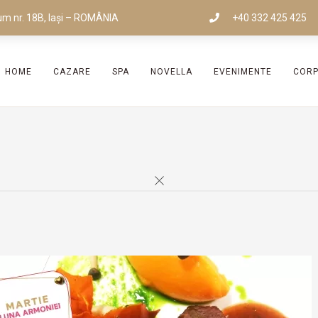
um nr. 18B, Iași – ROMÂNIA
+40 332 425 425
HOME
CAZARE
SPA
NOVELLA
EVENIMENTE
COR