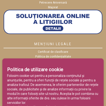
Petrecere Aniversară
Majorat
MENȚIUNI LEGALE
Certificat de clasificare
Politica de confidențialitate
Politica cookies
ANPC
Politica de utilizare cookie
Termeni și condiții
Folosim cookie-uri pentru a personaliza conținutul și
anunțurile, pentru a oferi funcții de rețele sociale și pentru a
analiza traficul. De asemenea, le oferim partenerilor de rețele
sociale, de publicitate și de analize informații cu privire la
modul în care folosiți site-ul nostru. Aceștia le pot combina cu
alte informații oferite de dvs. sau culese în urma folosirii
serviciilor lor.