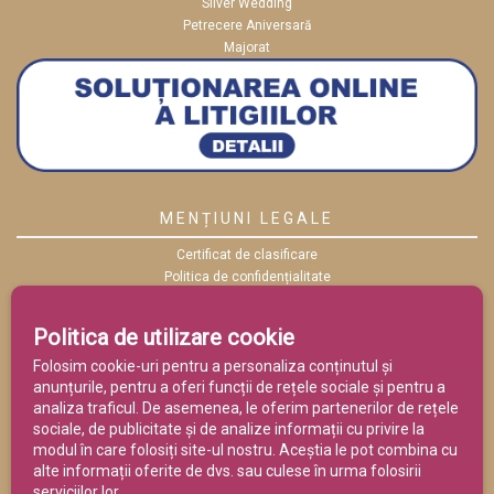
Silver Wedding
Petrecere Aniversară
Majorat
MENȚIUNI LEGALE
Certificat de clasificare
Politica de confidențialitate
Politica cookies
ANPC
Politica de utilizare cookie
Termeni și condiții
Folosim cookie-uri pentru a personaliza conținutul și
anunțurile, pentru a oferi funcții de rețele sociale și pentru a
analiza traficul. De asemenea, le oferim partenerilor de rețele
sociale, de publicitate și de analize informații cu privire la
modul în care folosiți site-ul nostru. Aceștia le pot combina cu
alte informații oferite de dvs. sau culese în urma folosirii
serviciilor lor.