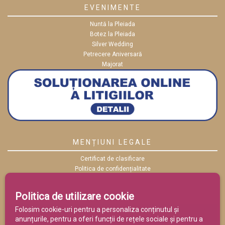
EVENIMENTE
Nuntă la Pleiada
Botez la Pleiada
Silver Wedding
Petrecere Aniversară
Majorat
MENȚIUNI LEGALE
Certificat de clasificare
Politica de confidențialitate
Politica cookies
ANPC
Politica de utilizare cookie
Termeni și condiții
Folosim cookie-uri pentru a personaliza conținutul și
anunțurile, pentru a oferi funcții de rețele sociale și pentru a