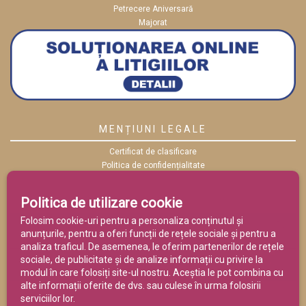
Petrecere Aniversară
Majorat
MENȚIUNI LEGALE
Certificat de clasificare
Politica de confidențialitate
Politica cookies
ANPC
Politica de utilizare cookie
Termeni și condiții
Folosim cookie-uri pentru a personaliza conținutul și
anunțurile, pentru a oferi funcții de rețele sociale și pentru a
analiza traficul. De asemenea, le oferim partenerilor de rețele
sociale, de publicitate și de analize informații cu privire la
modul în care folosiți site-ul nostru. Aceștia le pot combina cu
alte informații oferite de dvs. sau culese în urma folosirii
serviciilor lor.