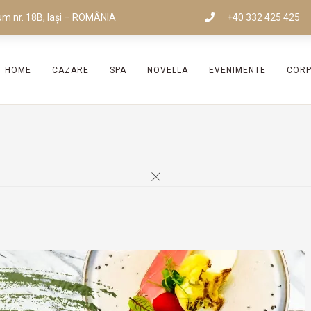
um nr. 18B, Iași – ROMÂNIA
+40 332 425 425
HOME
CAZARE
SPA
NOVELLA
EVENIMENTE
COR