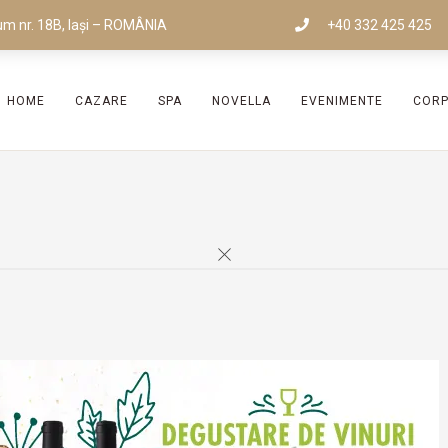
um nr. 18B, Iași – ROMÂNIA
+40 332 425 425
HOME
CAZARE
SPA
NOVELLA
EVENIMENTE
COR