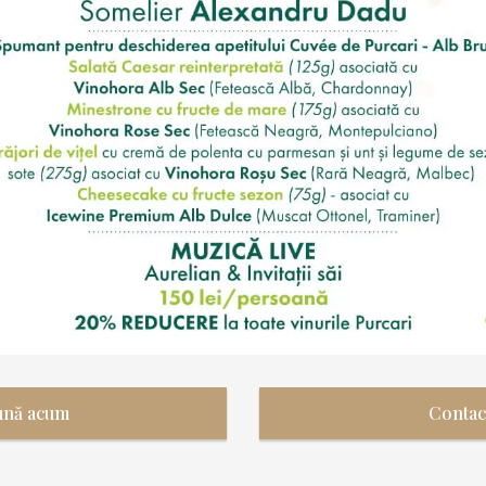
ună acum
Contac