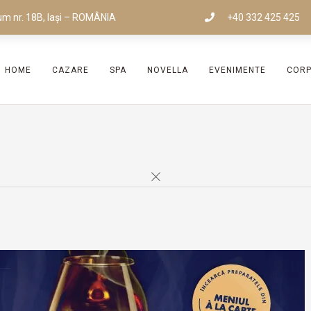
um nr. 18B, Iași – ROMÂNIA
+40 332 425 425
HOME
CAZARE
SPA
NOVELLA
EVENIMENTE
COR