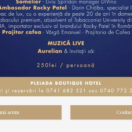
ună acum
Contac