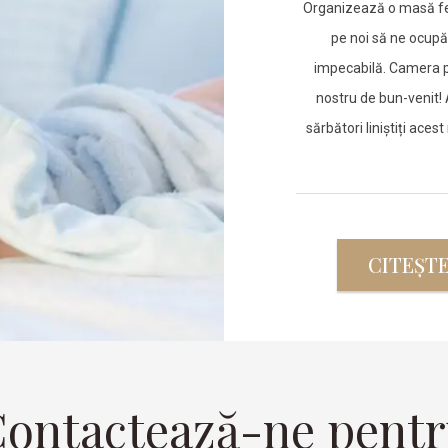
Organizează o masă fest
pe noi să ne ocupă
impecabilă. Camera pe
nostru de bun-venit! A
sărbători liniștiți ac
CITEȘT
ontactează-ne pent