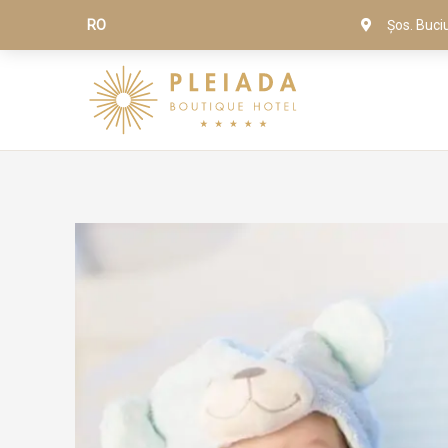
RO
Șos. Buci