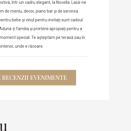
ivă, într-un cadru elegant, la Novella. Lasă-ne
m de meniu, decor, piano bar și de servirea
ntru bebe și vinul pentru invitați sunt cadoul
dună-ți familia și prietenii apropiați pentru a
est moment special. Te așteptăm pe terasă sau în
interior, unde e răcoare.
E RECENZII EVENIMENTE
ru