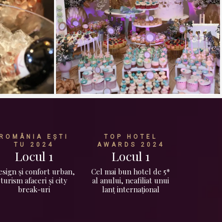
ROMÂNIA EȘTI
TOP HOTEL
TU 2024
AWARDS 2024
Locul 1
Locul 1
sign și confort urban,
Cel mai bun hotel de 5*
turism afaceri și city
al anului, neafiliat unui
break-uri
lanț internațional