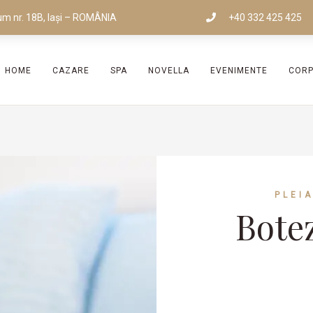
um nr. 18B, Iași – ROMÂNIA
+40 332 425 425
HOME
CAZARE
SPA
NOVELLA
EVENIMENTE
COR
PLEI
Bote