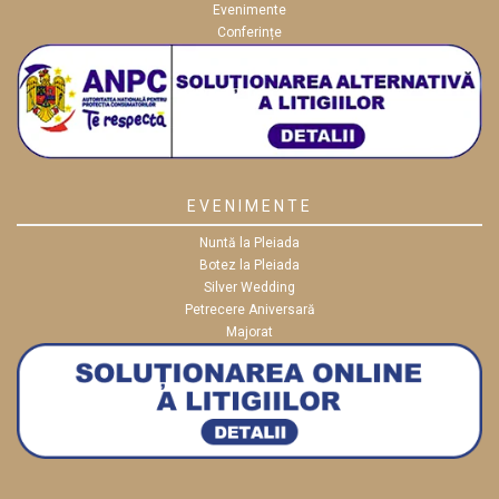
Evenimente
Conferințe
EVENIMENTE
Nuntă la Pleiada
Botez la Pleiada
Silver Wedding
Petrecere Aniversară
Majorat