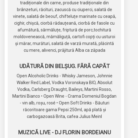
tradiționale din carne, produse tradiționale din
brânzeturi, răcituri, zacuscă cu ciuperci, salată de
vinete, salată de beouf, chifteluțe marinate cu ceapă,
cighir, chișcă, ciorbă rădauțeană, ciorbă de fasole cu
afumătură, sărmăluțe, friptură de porc,tochitură
moldovenească, mămăliguță, cartofi copți cu usturoi
și mărar, murături, salată de varză murată, plăcintă
cu mere, alivenci, prăjitură Alba ca zăpada
UDĂTURĂ DIN BELȘUG. FĂRĂ CAPĂT
Open Alcoholic Drinks - Whisky Jameson, Johnnie
Walker Red Label, Vodka Voronskaya BIO, Absolut
Vodka, Carlsberg Draught, Baileys, Martini Rosso,
Martini Bianco • Open Wine - Crama Domeniul Bogdan
- vin alb, roșu, rosé • Open Soft Drinks - Băuturi
răcoritoare gama Pepsi 250ml, apă plată și
carbogazoasă Brita, cafea Julius Meinl
MUZICĂ LIVE - DJ FLORIN BORDEIANU