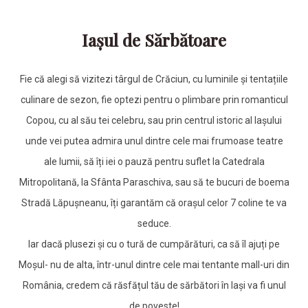
Iașul de Sărbătoare
Fie că alegi să vizitezi târgul de Crăciun, cu luminile și tentațiile
culinare de sezon, fie optezi pentru o plimbare prin romanticul
Copou, cu al său tei celebru, sau prin centrul istoric al Iașului
unde vei putea admira unul dintre cele mai frumoase teatre
ale lumii, să îți iei o pauză pentru suflet la Catedrala
Mitropolitană, la Sfânta Paraschiva, sau să te bucuri de boema
Stradă Lăpușneanu, îți garantăm că orașul celor 7 coline te va
seduce.
Iar dacă plusezi și cu o tură de cumpărături, ca să îl ajuți pe
Moșul- nu de alta, într-unul dintre cele mai tentante mall-uri din
România, credem că răsfățul tău de sărbători în Iași va fi unul
de poveste!