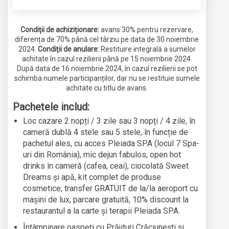
Condiții de achiziționare:
avans 30% pentru rezervare,
diferența de 70% până cel târziu pe data de 30 noiembrie
2024.
Condiții de anulare:
Restituire integrală a sumelor
achitate în cazul rezilierii până pe 15 noiembrie 2024.
După data de 16 noiembrie 2024, în cazul rezilierii se pot
schimba numele participanților, dar nu se restituie sumele
achitate cu titlu de avans.
Pachetele includ:
Loc cazare 2 nopți / 3 zile sau 3 nopți / 4 zile, în
cameră dublă 4 stele sau 5 stele, în funcție de
pachetul ales, cu acces Pleiada SPA (locul 7 Spa-
uri din România), mic dejun fabulos, open hot
drinks în cameră (cafea, ceai), ciocolată Sweet
Dreams și apă, kit complet de produse
cosmetice, transfer GRATUIT de la/la aeroport cu
mașini de lux, parcare gratuită, 10% discount la
restaurantul a la carte și terapii Pleiada SPA.
Întâmpinare oaspeți cu Prăjituri Crăciunești și