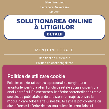
Silver Wedding
Petrecere Aniversară
Majorat
MENȚIUNI LEGALE
Certificat de clasificare
Politica de confidențialitate
Politica cookies
ANPC
Politica de utilizare cookie
Termeni și condiții
Folosim cookie-uri pentru a personaliza conținutul și
anunțurile, pentru a oferi funcții de rețele sociale și pentru a
analiza traficul. De asemenea, le oferim partenerilor de rețele
sociale, de publicitate și de analize informații cu privire la
modul în care folosiți site-ul nostru. Aceștia le pot combina cu
alte informații oferite de dvs. sau culese în urma folosirii