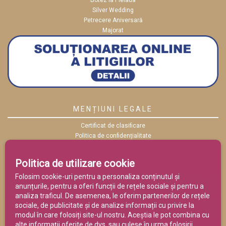
Botez la Pleiada
Silver Wedding
Petrecere Aniversară
Majorat
MENȚIUNI LEGALE
Certificat de clasificare
Politica de confidențialitate
Politica cookies
ANPC
Politica de utilizare cookie
Termeni și condiții
Folosim cookie-uri pentru a personaliza conținutul și
anunțurile, pentru a oferi funcții de rețele sociale și pentru a
analiza traficul. De asemenea, le oferim partenerilor de rețele
sociale, de publicitate și de analize informații cu privire la
modul în care folosiți site-ul nostru. Aceștia le pot combina cu
alte informații oferite de dvs. sau culese în urma folosirii