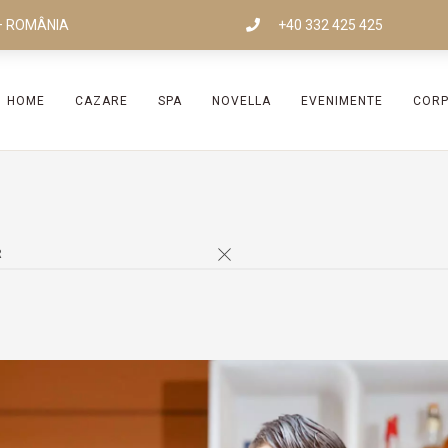
i – ROMÂNIA
+40 332 425 425
HOME
CAZARE
SPA
NOVELLA
EVENIMENTE
COR
R