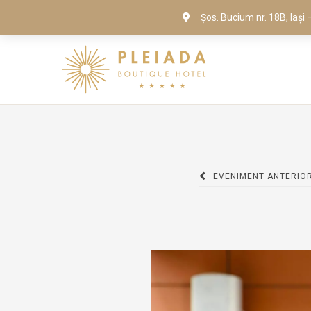
Șos. Bucium nr. 18B, Iaș
EVENIMENT ANTERIO