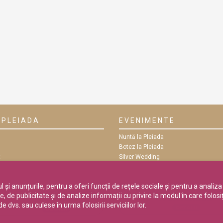
 PLEIADA
EVENIMENTE
Nuntă la Pleiada
Botez la Pleiada
t
Silver Wedding
e
Petrecere Aniversară
Majorat
și anunțurile, pentru a oferi funcții de rețele sociale și pentru a analiza 
 de publicitate și de analize informații cu privire la modul în care folosiți
 dvs. sau culese în urma folosirii serviciilor lor.